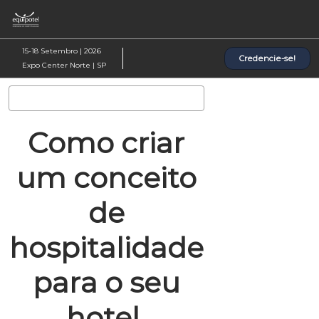
Pular
Ab
para
p
o
d
15-18 Setembro | 2026
Credencie-se!
conteúdo
n
Expo Center Norte | SP
Pesquisa
Como criar
um conceito
de
hospitalidade
para o seu
hotel