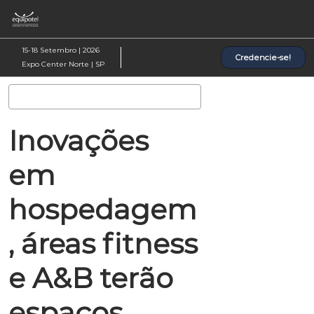
Pular
Ab
para
p
o
d
15-18 Setembro | 2026
Credencie-se!
conteúdo
n
Expo Center Norte | SP
Pesquisa
Inovações
em
hospedagem
, áreas fitness
e A&B terão
espaços