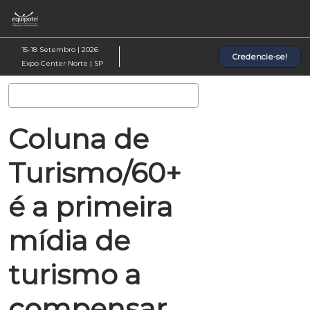
Pular
Ab
para
p
o
d
15-18 Setembro | 2026
Credencie-se!
conteúdo
n
Expo Center Norte | SP
Pesquisa
Coluna de
Turismo/60+
é a primeira
mídia de
turismo a
compensar