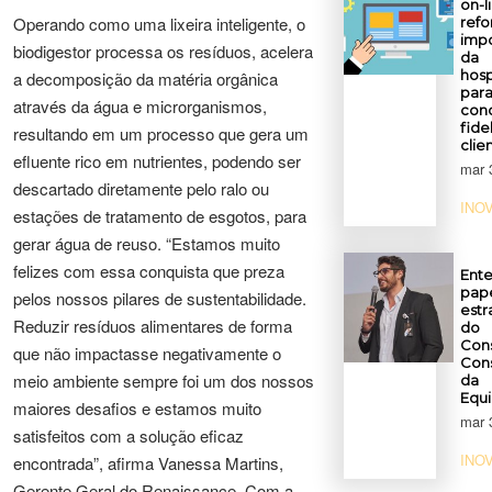
on-l
Operando como uma lixeira inteligente, o
refo
impo
biodigestor processa os resíduos, acelera
da
hosp
a decomposição da matéria orgânica
par
através da água e microrganismos,
conq
fide
resultando em um processo que gera um
clie
efluente rico em nutrientes, podendo ser
mar 
descartado diretamente pelo ralo ou
INO
estações de tratamento de esgotos, para
gerar água de reuso. “Estamos muito
felizes com essa conquista que preza
Ent
pap
pelos nossos pilares de sustentabilidade.
estr
Reduzir resíduos alimentares de forma
do
Con
que não impactasse negativamente o
Cons
meio ambiente sempre foi um dos nossos
da
Equi
maiores desafios e estamos muito
mar 
satisfeitos com a solução eficaz
INO
encontrada”, afirma Vanessa Martins,
Gerente Geral do Renaissance. Com a