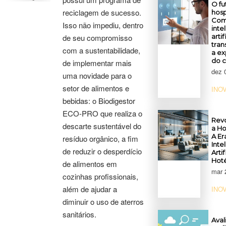
O fu
reciclagem de sucesso.
hosp
Com
Isso não impediu, dentro
inte
de seu compromisso
artif
tra
com a sustentabilidade,
a ex
do c
de implementar mais
dez 
uma novidade para o
setor de alimentos e
INO
bebidas: o Biodigestor
ECO-PRO que realiza o
Rev
descarte sustentável do
a Ho
A Er
resíduo orgânico, a fim
Inte
de reduzir o desperdício
Artif
Hoté
de alimentos em
mar 
cozinhas profissionais,
além de ajudar a
INO
diminuir o uso de aterros
sanitários.
Aval