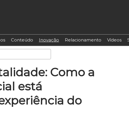
os
Conteúdo
Inovação
Relacionamento
Vídeos
Pesquisa
talidade: Como a
cial está
experiência do