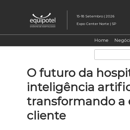
Pular
para
15-18 Setembro | 2026
o
Expo Center Norte | SP
conteúdo
Home
Negóci
O futuro da hospi
inteligência artifi
transformando a 
cliente