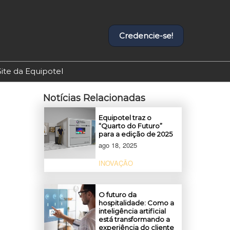
Credencie-se!
Site da Equipotel
Notícias Relacionadas
Equipotel traz o
“Quarto do Futuro”
para a edição de 2025
ago 18, 2025
INOVAÇÃO
O futuro da
hospitalidade: Como a
inteligência artificial
está transformando a
experiência do cliente