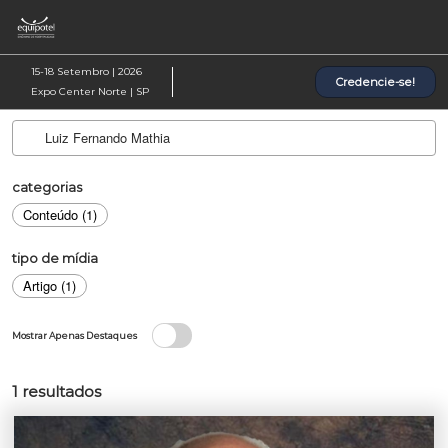
Pular
Ab
para
p
o
d
15-18 Setembro | 2026
Credencie-se!
conteúdo
n
Expo Center Norte | SP
categorias
Conteúdo (1)
tipo de mídia
Artigo (1)
Mostrar Apenas Destaques
1
resultados