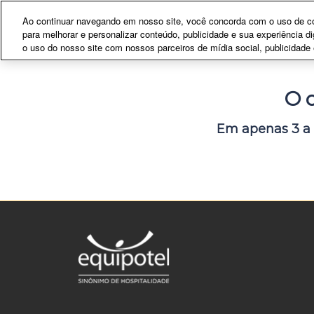
Pular
15-18 Setembro | 2026
Ao continuar navegando em nosso site, você concorda com o uso de coo
para
para melhorar e personalizar conteúdo, publicidade e sua experiência 
Expo Center Norte | SP
o
o uso do nosso site com nossos parceiros de mídia social, publicidade 
conteúdo
O 
Em apenas 3 a 