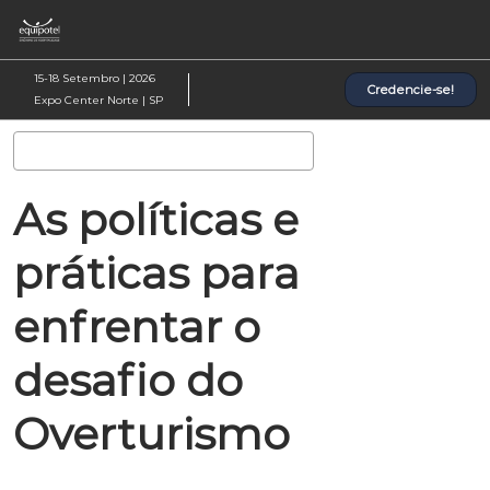
Pular
Ab
para
p
o
d
15-18 Setembro | 2026
Credencie-se!
conteúdo
n
Expo Center Norte | SP
Pesquisa
As políticas e
práticas para
enfrentar o
desafio do
Overturismo