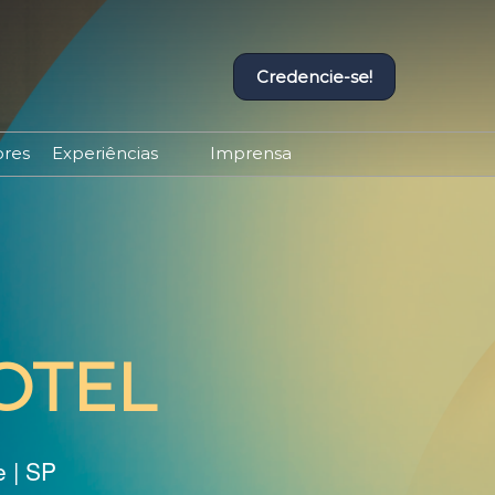
Credencie-se!
ores
Experiências
Imprensa
Experiências Equipotel
Contato de Imprensa
Programação Completa
Releases
OTEL
 | SP