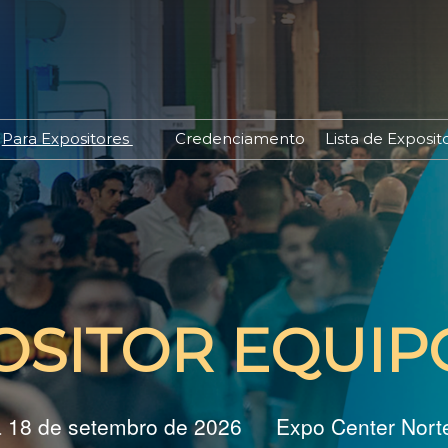
Para Expositores
Credenciamento
Lista de Exposit
Quero Expor
o
Já Sou Expositor
ores
Oportunidades de
Patrocínio
a
Portal do Expositor
edagem
OSITOR EQUIP
Lista de Expositores
Produtos Digitais
a 18 de setembro de 2026
Expo Center Norte