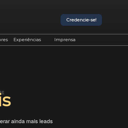
Credencie-se!
ores
Experiências
Imprensa
Experiências Equipotel
Contato de Imprensa
Programação Completa
Releases
is
erar ainda mais leads