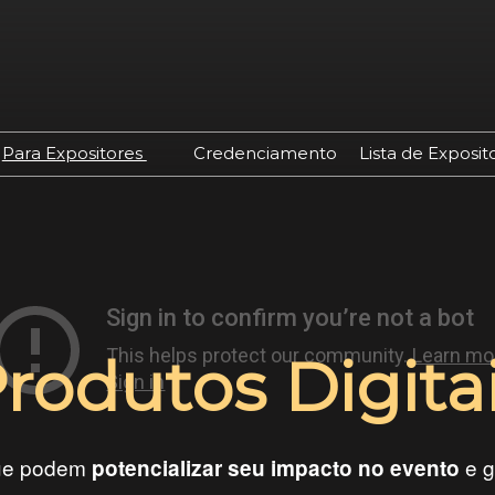
Para Expositores
Credenciamento
Lista de Exposit
Quero Expor
o
Já Sou Expositor
ores
Oportunidades de
Patrocínio
a
Portal do Expositor
edagem
rodutos Digita
Lista de Expositores
Produtos Digitais
que podem
e g
potencializar seu impacto no evento