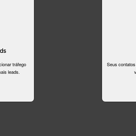
ads
ionar tráfego
Seus contatos 
ais leads.