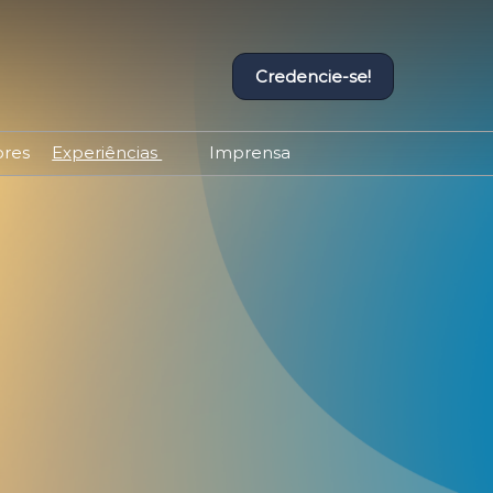
Credencie-se!
ores
Experiências
Imprensa
Experiências Equipotel
Contato de Imprensa
Programação Completa
Releases