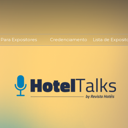
Para Expositores
Credenciamento
Lista de Exposit
Quero Expor
o
Já Sou Expositor
ores
Oportunidades de
Patrocínio
a
Portal do Expositor
edagem
Lista de Expositores
Produtos Digitais