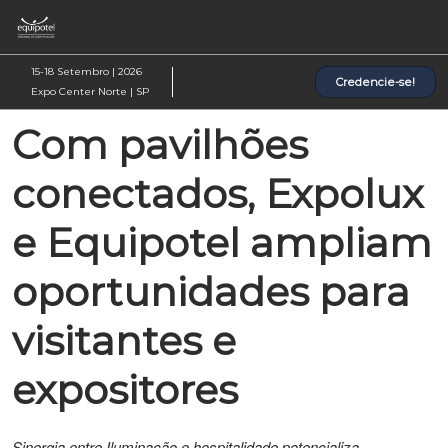
Pular
Ab
para
p
o
d
15-18 Setembro | 2026
Credencie-se!
conteúdo
n
Expo Center Norte | SP
Com pavilhões
conectados, Expolux
e Equipotel ampliam
oportunidades para
visitantes e
expositores
Sinergia entre Iluminação e hospitalidade potencializa