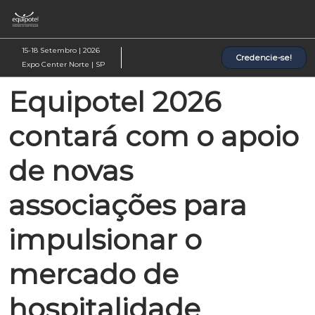
Pular
Ab
para
p
o
d
15-18 Setembro | 2026
Credencie-se!
conteúdo
n
Expo Center Norte | SP
Equipotel 2026
contará com o apoio
de novas
associações para
impulsionar o
mercado de
hospitalidade