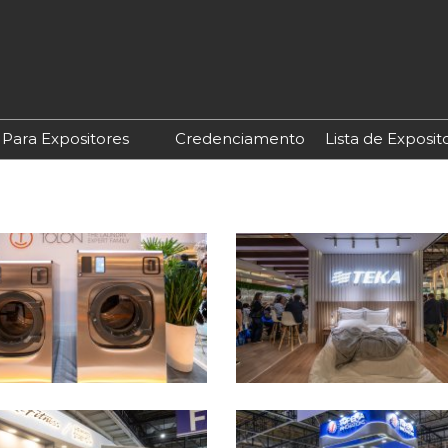
Para Expositores
Credenciamento
Lista de Exposit
Quero Expor
o
Já Sou Expositor
ores
Oportunidades de
Patrocínio
a
Portal do Expositor
edagem
Lista de Expositores
Produtos Digitais