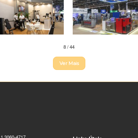
8
/ 44
Ver Mais
11 3060-4717