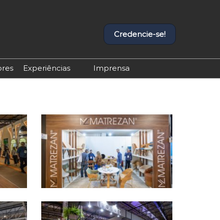
Credencie-se!
ores
Experiências
Imprensa
Experiências Equipotel
Contato de Imprensa
Programação Completa
Releases